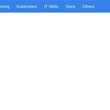
rning
Kubernetes
IT Skills
Stock
Others