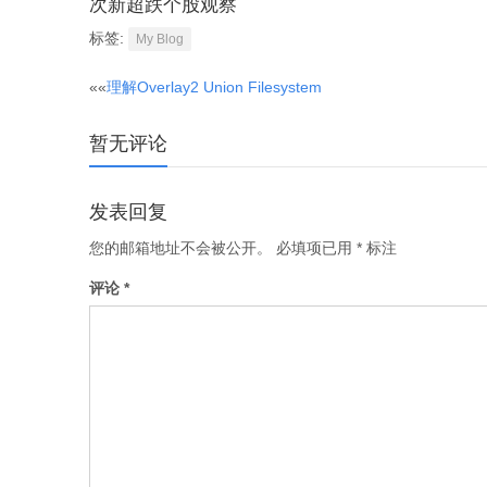
次新超跌个股观察
标签:
My Blog
文
««
理解Overlay2 Union Filesystem
章
暂无评论
分
发表回复
您的邮箱地址不会被公开。
必填项已用
*
标注
页
评论
*