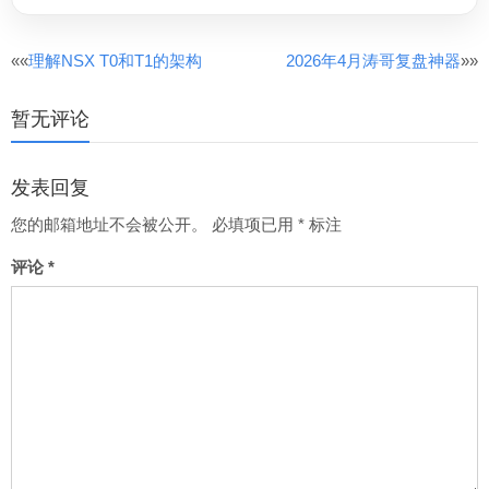
文
««
理解NSX T0和T1的架构
2026年4月涛哥复盘神器
»»
章
暂无评论
分
页
发表回复
您的邮箱地址不会被公开。
必填项已用
*
标注
评论
*